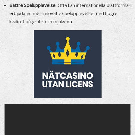
Bättre Spelupplevelse:
Ofta kan internationella plattformar
erbjuda en mer innovativ spelupplevelse med högre
kvalitet på grafik och mjukvara.