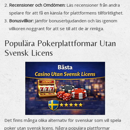
Recensioner och Omdömen:
Läs recensioner från andra
spelare för att få en känsla för plattformens tillförlitlighet.
Bonusvillkor:
Jämför bonuserbjudanden och läs igenom
villkoren noggrant för att se till att de är rimliga.
Populära Pokerplattformar Utan
Svensk Licens
Det finns många olika alternativ för svenskar som vill spela
poker utan svensk licens. Några populära plattformar