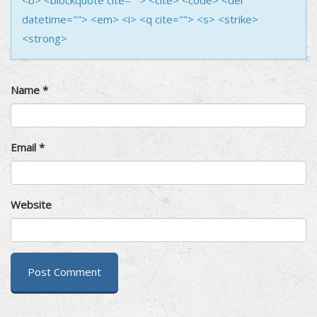
<b> <blockquote cite=""> <cite> <code> <del
datetime=""> <em> <i> <q cite=""> <s> <strike>
<strong>
Name
*
Email
*
Website