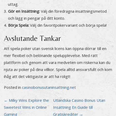
uttag.
Gör en Insättning:
Välj din föredragna insättningsmetod
och lägg in pengar på ditt konto.
Börja Spela:
Välj din favoritpokervariant och börja spela!
Avslutande Tankar
Att spela poker utan svensk licens kan öppna dörrar till en
mer flexibel och belönande spelupplevelse. Med rätt
plattform och genom att vara medveten om riskerna kan du
njuta av poker på dina villkor. Spela alltid ansvarsfullt och kom
ihåg att det viktigaste är att ha roligt!
Posted in
casinobonusutaninsattning.net
Post
←
Milky Wins Explore the
Utländska Casino Bonus Utan
Sweetest Wins in Online
Insättning En Guide till
navigation
Gaming
Gratiskrediter
→