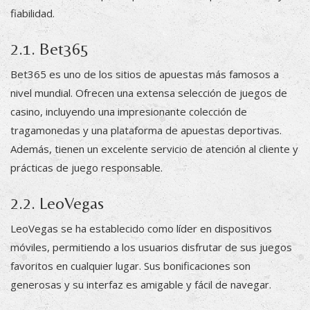
fiabilidad.
2.1. Bet365
Bet365 es uno de los sitios de apuestas más famosos a
nivel mundial. Ofrecen una extensa selección de juegos de
casino, incluyendo una impresionante colección de
tragamonedas y una plataforma de apuestas deportivas.
Además, tienen un excelente servicio de atención al cliente y
prácticas de juego responsable.
2.2. LeoVegas
LeoVegas se ha establecido como líder en dispositivos
móviles, permitiendo a los usuarios disfrutar de sus juegos
favoritos en cualquier lugar. Sus bonificaciones son
generosas y su interfaz es amigable y fácil de navegar.