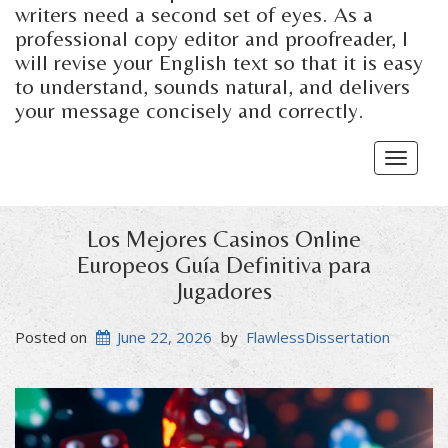
writers need a second set of eyes. As a
professional copy editor and proofreader, I
will revise your English text so that it is easy
to understand, sounds natural, and delivers
your message concisely and correctly.
Toggle
navigat
Los Mejores Casinos Online
Europeos Guía Definitiva para
Jugadores
Posted on
June 22, 2026
by
FlawlessDissertation