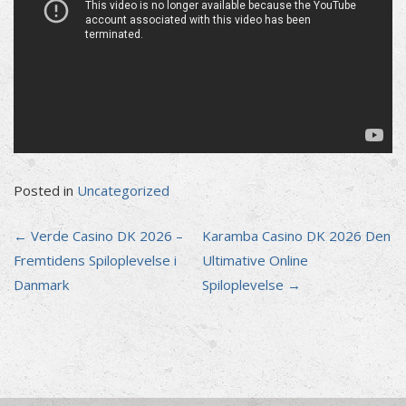
Posted in
Uncategorized
Post
←
Verde Casino DK 2026 –
Karamba Casino DK 2026 Den
Fremtidens Spiloplevelse i
Ultimative Online
navigation
Danmark
Spiloplevelse
→