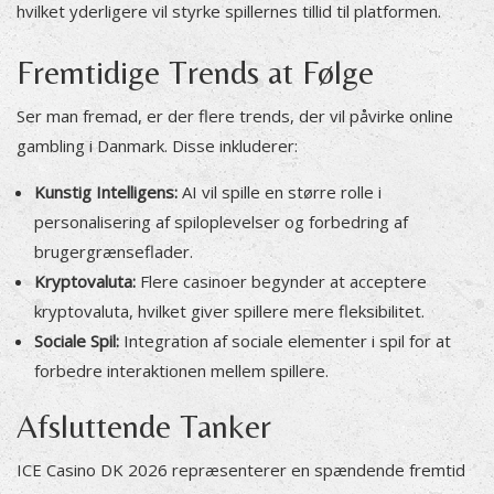
hvilket yderligere vil styrke spillernes tillid til platformen.
Fremtidige Trends at Følge
Ser man fremad, er der flere trends, der vil påvirke online
gambling i Danmark. Disse inkluderer:
Kunstig Intelligens:
AI vil spille en større rolle i
personalisering af spiloplevelser og forbedring af
brugergrænseflader.
Kryptovaluta:
Flere casinoer begynder at acceptere
kryptovaluta, hvilket giver spillere mere fleksibilitet.
Sociale Spil:
Integration af sociale elementer i spil for at
forbedre interaktionen mellem spillere.
Afsluttende Tanker
ICE Casino DK 2026 repræsenterer en spændende fremtid