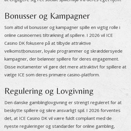
Bonusser og Kampagner
Som altid vil bonusser og kampagner spille en vigtig rolle i
online casinoernes tiltrækning af spillere. I 2026 vil ICE
Casino DK fokusere på at tilbyde attraktive
velkomstbonusser, loyale programmer og skræddersyede
kampagner, der belønner spillere for deres engagement.
Disse incitamenter vil gøre det mere attraktivt for spillere at
vælge ICE som deres primære casino-platform.
Regulering og Lovgivning
Den danske gamblinglovgivning er strengt reguleret for at
beskytte spillere og sikre ansvarligt spil. I 2026 forventes
det, at ICE Casino DK vil være fuldt compliant med de
nyeste reguleringer og standarder for online gambling,