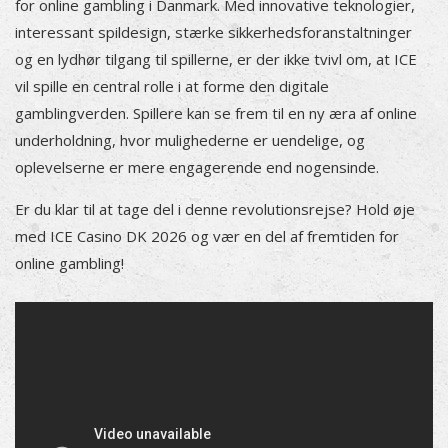
for online gambling i Danmark. Med innovative teknologier,
interessant spildesign, stærke sikkerhedsforanstaltninger
og en lydhør tilgang til spillerne, er der ikke tvivl om, at ICE
vil spille en central rolle i at forme den digitale
gamblingverden. Spillere kan se frem til en ny æra af online
underholdning, hvor mulighederne er uendelige, og
oplevelserne er mere engagerende end nogensinde.
Er du klar til at tage del i denne revolutionsrejse? Hold øje
med ICE Casino DK 2026 og vær en del af fremtiden for
online gambling!