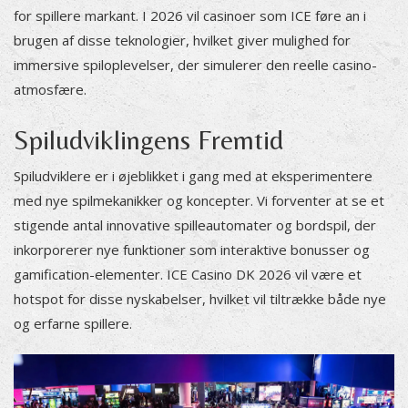
for spillere markant. I 2026 vil casinoer som ICE føre an i
brugen af disse teknologier, hvilket giver mulighed for
immersive spiloplevelser, der simulerer den reelle casino-
atmosfære.
Spiludviklingens Fremtid
Spiludviklere er i øjeblikket i gang med at eksperimentere
med nye spilmekanikker og koncepter. Vi forventer at se et
stigende antal innovative spilleautomater og bordspil, der
inkorporerer nye funktioner som interaktive bonusser og
gamification-elementer. ICE Casino DK 2026 vil være et
hotspot for disse nyskabelser, hvilket vil tiltrække både nye
og erfarne spillere.