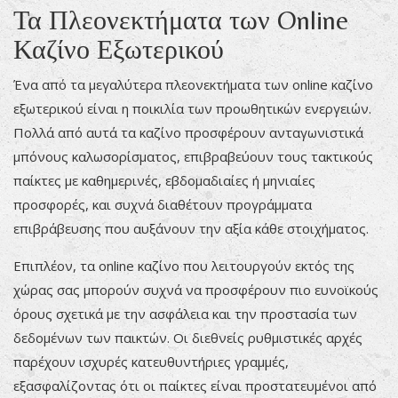
Τα Πλεονεκτήματα των Online
Καζίνο Εξωτερικού
Ένα από τα μεγαλύτερα πλεονεκτήματα των online καζίνο
εξωτερικού είναι η ποικιλία των προωθητικών ενεργειών.
Πολλά από αυτά τα καζίνο προσφέρουν ανταγωνιστικά
μπόνους καλωσορίσματος, επιβραβεύουν τους τακτικούς
παίκτες με καθημερινές, εβδομαδιαίες ή μηνιαίες
προσφορές, και συχνά διαθέτουν προγράμματα
επιβράβευσης που αυξάνουν την αξία κάθε στοιχήματος.
Επιπλέον, τα online καζίνο που λειτουργούν εκτός της
χώρας σας μπορούν συχνά να προσφέρουν πιο ευνοϊκούς
όρους σχετικά με την ασφάλεια και την προστασία των
δεδομένων των παικτών. Οι διεθνείς ρυθμιστικές αρχές
παρέχουν ισχυρές κατευθυντήριες γραμμές,
εξασφαλίζοντας ότι οι παίκτες είναι προστατευμένοι από