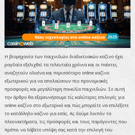
Η βιομηχανία των παιχνιδιών διαδικτυακών καζίνο έχει
ραγδαία εξελιχθεί τα τελευταία χρόνια και οι παίκτες
αναζητούν ολοένα και περισσότερο online καζίνο
εξωτερικού για να απολαύσουν πιο προνομιακές
προσφορές και μεγαλύτερη ποικιλία παιχνιδιών. Σε αυτή
την άρθρο θα εξερευνήσουμε τις καλύτερες επιλογές για
online καζίνο στο εξωτερικό και πώς μπορείτε να επιλέξετε
το κατάλληλο καζίνο για εσάς. Ας δούμε λοιπόν τα
πλεονεκτήματα, τις προσφορές και τους παράγοντες που
πρέπει να λάβετε υπόψη σας κατά την επιλογή του