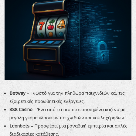
Betway
– Γνωστό για την πληθώρα παιχνιδιών και τις
εξαιρετικές προωθητικές ενέργειες.
888 Casino
– Ένα από τα πιο πιστοποιημένα καζίνο με
μεγάλη γκάμα κλασικών παιχνιδιών και κουλοχέρηδων.
Leonbets
– Προσφέρει μια μοναδική εμπειρία και απλές
διαδικασίες κατάθεσης.