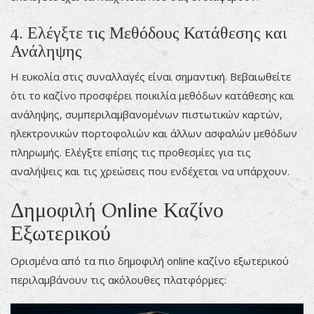
4. Ελέγξτε τις Μεθόδους Κατάθεσης και
Ανάληψης
Η ευκολία στις συναλλαγές είναι σημαντική. Βεβαιωθείτε
ότι το καζίνο προσφέρει ποικιλία μεθόδων κατάθεσης και
ανάληψης, συμπεριλαμβανομένων πιστωτικών καρτών,
ηλεκτρονικών πορτοφολιών και άλλων ασφαλών μεθόδων
πληρωμής. Ελέγξτε επίσης τις προθεσμίες για τις
αναλήψεις και τις χρεώσεις που ενδέχεται να υπάρχουν.
Δημοφιλή Online Καζίνο
Εξωτερικού
Ορισμένα από τα πιο δημοφιλή online καζίνο εξωτερικού
περιλαμβάνουν τις ακόλουθες πλατφόρμες: