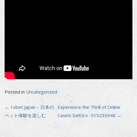
Posted in
Uncategorized
Post
←
1xbet Japan – 日本の
Experience the Thrill of Online
ベット体験を楽しむ
Casino DelOro -515230948
→
navigation