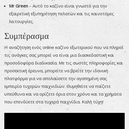
Mr Green
– Αυτό το καζίνο είναι γνωστό για την
εξαιρετική εξυπηρέτηση πελατών και τις καινοτόμες
λειτουργίες.
Συμπέρασμα
Η αναζήτηση ενός online καζίνο εξωτερικού που να πληροί
τις ανάγκες σας μπορεί να είναι μια διασκεδαστική και
προσοδοφόρα διαδικασία. Με τις σωστές πληροφορίες και
προσεκτική έρευνα, μπορείτε να βρείτε την ιδανική
πλατφόρμα για να απολαύσετε την αγαπημένη σας
εμπειρία τυχερών παιχνιδιών. Θυμηθείτε να παίζετε
υπεύθυνα και να ορίζετε όρια στον χρόνο και τα χρήματα
που επενδύετε στα τυχερά παιχνίδια. Καλή τύχη!