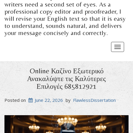
writers need a second set of eyes. As a
professional copy editor and proofreader, I
will revise your English text so that it is easy
to understand, sounds natural, and delivers
your message concisely and correctly.
Toggle
navigat
Online Καζίνο Εξωτερικό
Ανακαλύψτε τις Καλύτερες
Επιλογές 685812921
Posted on
June 22, 2026
by
FlawlessDissertation